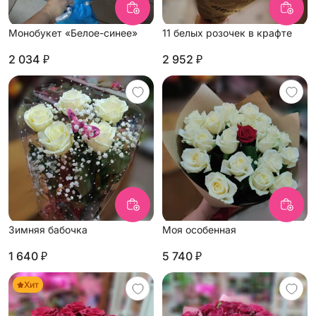
Монобукет «Белое-синее»
11 белых розочек в крафте
2 034 ₽
2 952 ₽
Зимняя бабочка
Моя особенная
1 640 ₽
5 740 ₽
Хит