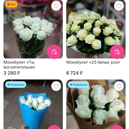
Хит
Монобукет «Ты
Монобукет «25 белых роз»
восхитительна»
3 280 ₽
6 724 ₽
Новинка
Новинка