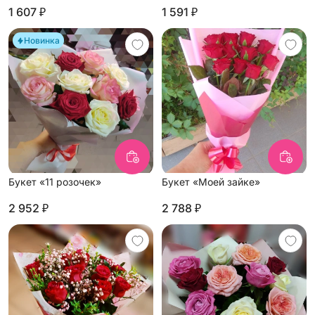
1 607 ₽
1 591 ₽
Новинка
Букет «11 розочек»
Букет «Моей зайке»
2 952 ₽
2 788 ₽