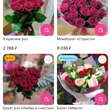
9 красных роз
Монобукет «Страсть»
2 788 ₽
8 036 ₽
Хит
Новинка
Букет роз «Любви и счастья»
Букет «Марго»