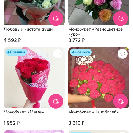
Любовь и чистота души
Монобукет «Разноцветное
чудо»
4 592 ₽
3 772 ₽
Новинка
Новинка
Монобукет «Маме»
Монобукет «На юбилей»
1 952 ₽
8 610 ₽